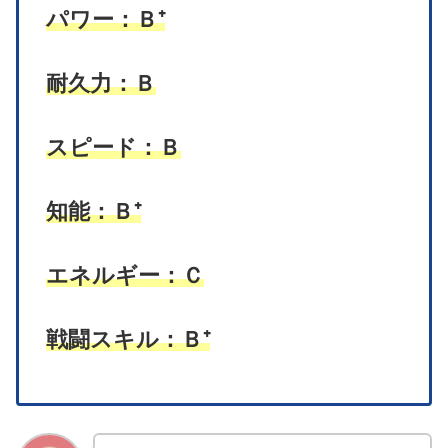
パワー：Ｂ⁺
耐久力：Ｂ
スピード：Ｂ
知能：Ｂ⁺
エネルギー：Ｃ
戦闘スキル：Ｂ⁺