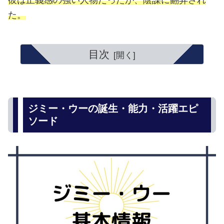
彼は正義感の強い人物だったが、陰謀に翻弄され
た。
目次
ジミー・ウーの誕生・能力・活躍エピ
ソード