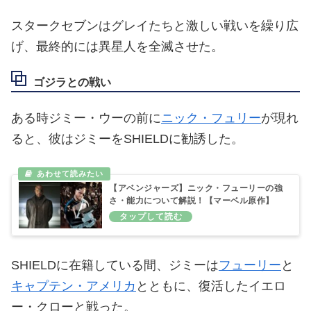
スタークセブンはグレイたちと激しい戦いを繰り広
げ、最終的には異星人を全滅させた。
ゴジラとの戦い
ある時ジミー・ウーの前に
ニック・フュリー
が現れ
ると、彼はジミーをSHIELDに勧誘した。
【アベンジャーズ】ニック・フューリーの強
さ・能力について解説！【マーベル原作】
SHIELDに在籍している間、ジミーは
フューリー
と
キャプテン・アメリカ
とともに、復活したイエロ
ー・クローと戦った。