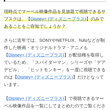
込）/月額プラン】【9,900円（税込）/年額
プラン
】【
1,490円（税込）/Hulu Disney+
セットプラン（月額）】
公式サイト：
Disney+ (ディズニープラ
ス)
、
Hulu Disney+ セットプラン
Disney+をオススメする理由①：MCU作品が見
放題の唯一のサブスク
現時点でマーベル映像作品を見放題で視聴できるサ
ブスクは、【
Disney+ (ディズニープラス)
】のみで
あることをご存知でしょうか？