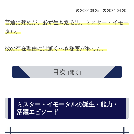
2022.09.25
2024.04.20
普通に死ぬが、必ず生き返る男、ミスター・イモー
タル。
彼の
存在
理由
には
驚くべき
秘密
が
あった
。
目次
ミスター・イモータルの誕生・能力・
活躍エピソード