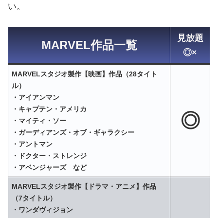
さらに近年では、SONYやNETFLIX、huluなどが制
作した映画・オリジナルドラマ・アニメも
【
Disney+ (ディズニープラス)
】が配信権を取得し
ているため、「スパイダーマン」シリーズや「デア
デビル」、「ヒットモンキー」を一度に視聴できる
のは【
Disney+ (ディズニープラス)
】だけとなって
います。
【
Disney+ (ディズニープラス)
】で視聴できるマー
ベル映像作品を一覧にしてまとめたのでご覧くださ
い。
見放題
MARVEL作品一覧
◎×