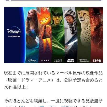
ファルコン&ウィンター・ソルジャー Blu-ray コレ
クターズ・エディション スチールブック
created by
Rinker
Amazonで商品を見る
楽天で商品を見る
【PR】マーベル映画・ドラマ・アニメ
を観るなら【Disney+】！お得な
【Hulu】セットプランも登場！