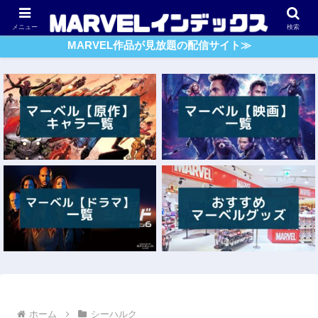
アベンジャーズ
スパイダーマン
ガーディアンズ・O・G
メニュー
検索
MARVEL作品が見放題の配信サイト≫
ホーム
シーハルク