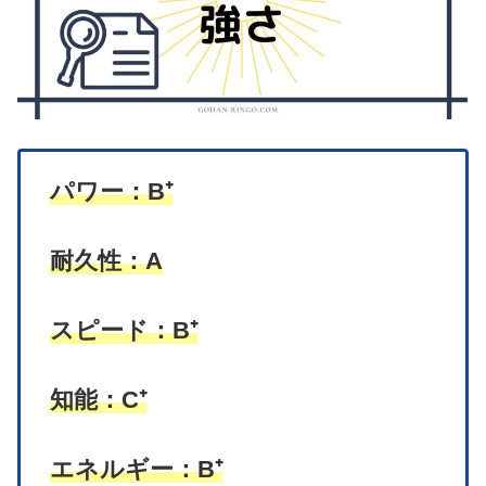
パワー：B⁺
耐久性：A
スピード：B⁺
知能：C⁺
エネルギー：B⁺