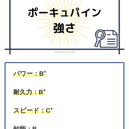
パワー：B⁺
耐久力：B⁺
スピード：C⁺
知能：B