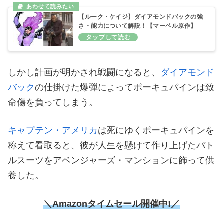
【ルーク・ケイジ】ダイアモンドバックの強
さ・能力について解説！【マーベル原作】
しかし計画が明かされ戦闘になると、
ダイアモンド
バック
の仕掛けた爆弾によってポーキュパインは致
命傷を負ってしまう。
キャプテン・アメリカ
は死にゆくポーキュパインを
称えて看取ると、彼が人生を懸けて作り上げたバト
ルスーツをアベンジャーズ・マンションに飾って供
養した。
＼Amazonタイムセール
開催中!／