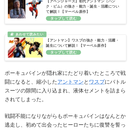
【アベンジャーズ】初代アントマン（ハン
ク・ピム）の強さ・能力・誕生・活躍につい
て解説！【マーベル原作】
【アントマン】ワスプの強さ・能力・活躍・
誕生について解説！【マーベル原作】
ポーキュパインが隠れ家にたどり着いたところで戦
闘になると、縮小した
アントマン
と
ワスプ
にバトル
スーツの隙間に入り込まれ、液体セメントを詰まら
されてしまった。
戦闘不能になりながらもポーキュパインはなんとか
逃走し、初めて出会ったヒーローたちに復讐を誓っ