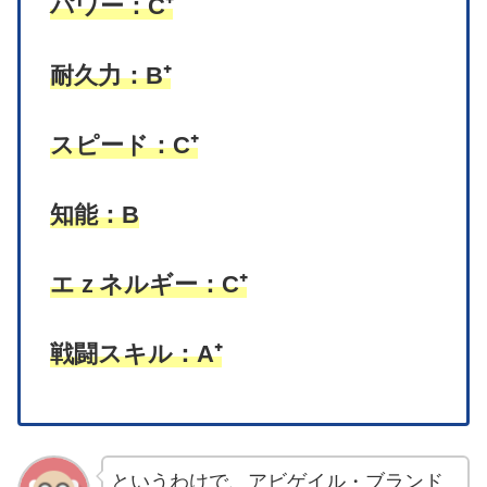
パワー：C⁺
耐久力：B⁺
スピード：C⁺
知能：B
エｚネルギー：C⁺
戦闘スキル：A⁺
というわけで、アビゲイル・ブランド