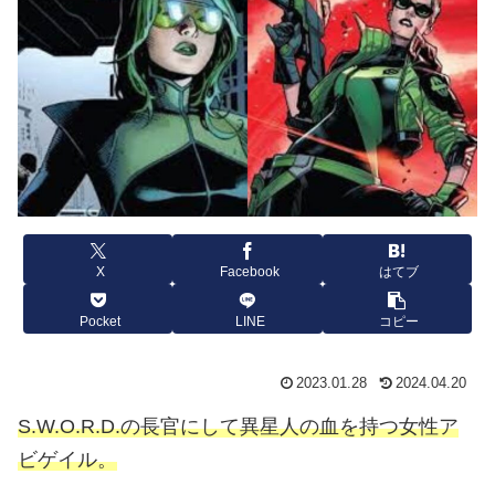
X
Facebook
はてブ
Pocket
LINE
コピー
2023.01.28
2024.04.20
S.W.O.R.D.の長官にして異星人の血を持つ女性ア
ビゲイル。