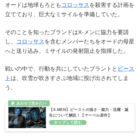
オードは地球もろとも
コロッサス
を殺害する計画を
立てており、巨大なミサイルを準備していた。
そのことを知ったブランドはX‐メンに協力を要請
し、
コロッサス
を含むメンバーたちをオードの母星
へと送り込み、ミサイルの発射阻止を指揮した。
戦いの中で、行動を共にしていたブラントと
ビース
ト
は、吹雪が吹きすさぶ地域に投げ出されてしま
う。
【X-MEN】ビーストの強さ・能力・活躍・誕
生について解説！【マーベル原作】