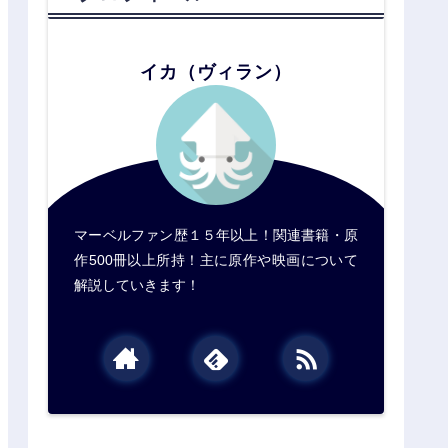
イカ（ヴィラン）
マーベルファン歴１５年以上！関連書籍・原
作500冊以上所持！主に原作や映画について
解説していきます！