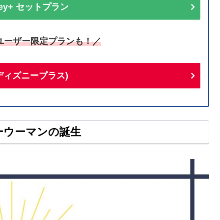
sney+ セットプラン
ユーザー限定プランも！／
+(ディズニープラス)
ーウーマンの誕生