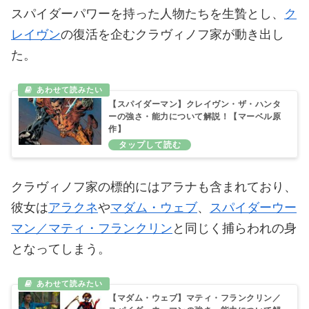
スパイダーパワーを持った人物たちを生贄とし、
ク
レイヴン
の復活を企むクラヴィノフ家が動き出し
た。
【スパイダーマン】クレイヴン・ザ・ハンタ
ーの強さ・能力について解説！【マーベル原
作】
クラヴィノフ家の標的にはアラナも含まれており、
彼女は
アラクネ
や
マダム・ウェブ
、
スパイダーウー
マン／マティ・フランクリン
と同じく捕らわれの身
となってしまう。
【マダム・ウェブ】マティ・フランクリン／