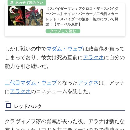
【スパイダーマン：アクロス・ザ・スパイダ
ーバース】ケイン・パーカー／二代目スカー
レット・スパイダーの強さ・能力について解
説！【マーベル原作】
しかし戦いの中で
マダム・ウェブ
は致命傷を負って
しまっており、彼女は死ぬ直前に
アラクネ
に自分の
能力を引き継いだ。
二代目マダム・ウェブ
となった
アラクネ
は、アラナ
に
アラクネ
のコスチュームを託した。
レッドハルク
クラヴィノフ家の脅威が去った後、アラナは新たな
友人となったノマドと共にティーンのみで構成され