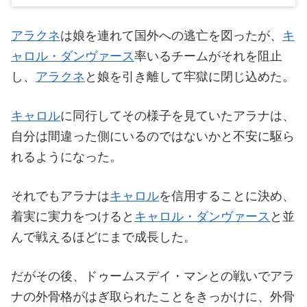
アラクネ
は娘を連れて国外への逃亡を図ったが、
キ
ャロル・ダンヴァース
率いるチームがそれを阻止
し、
アラクネ
と娘を引き離して牢獄に閉じ込めた。
キャロル
に同行してその様子を見ていたアラナは、
自分は間違った側にいるのではないかと不安に駆ら
れるようになった。
それでもアラナは
キャロル
を信用することに決め、
着実に実力をつけると
キャロル・ダンヴァース
と並
んで戦えるほどにまで成長した。
だがその後、ドゥームスデイ・マンとの戦いでアラ
ナの外骨格がはぎ取られたことをきっかけに、外骨