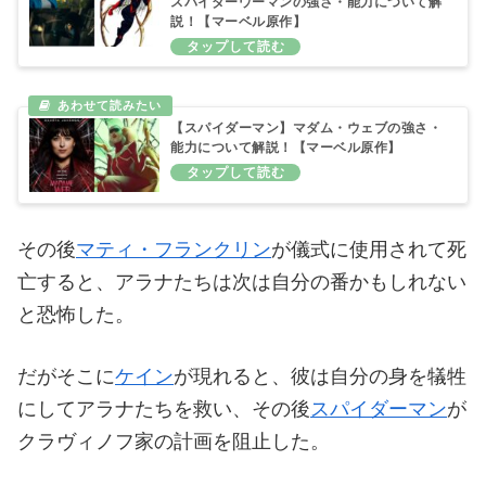
スパイダーウーマンの強さ・能力について解
説！【マーベル原作】
【スパイダーマン】マダム・ウェブの強さ・
能力について解説！【マーベル原作】
その後
マティ・フランクリン
が儀式に使用されて死
亡すると、アラナたちは次は自分の番かもしれない
と恐怖した。
だがそこに
ケイン
が現れると、彼は自分の身を犠牲
にしてアラナたちを救い、その後
スパイダーマン
が
クラヴィノフ家の計画を阻止した。